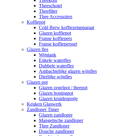
Theekom
Theeschotel
Theefilter
Thee Accessoires
Koffiepot
Cold Brew koffiezetapparaat
Glazen koffiepot
Franse koffiepers
Franse koffiepersset
Glazen fles
Wijntank
Enkele waterfles
Dubbele waterfles
Ambachtelijke glazen wijnfles
Dierlijke wijnfles
Glazen pot
Glazen zegelpot / theepot
Glazen honingpot
Glazen kruidenpotje
Keuken Glaswerk
Zandloper Timer
Glazen zandloper
Mangetische zandloper
Thee Zandloper
Douche zandloper