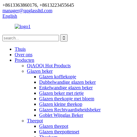
+8613363860176, +8613223455645
manager@qqglassltd.com
English
Thuis
Over ons
Producten
QiAOQi Hot Products
Glazen beker
Glazen koffiekopje
Dubbelwandige glazen beker
Enkelwandige glazen beker
Glazen beker met rietje
Glazen theekopje met bloem
Glazen kleine theekop
Glazen Rechtvaardigheidsbeker
Goblet Wijnglas Beker
Theepot
Glazen theepot
Glazen theepottenset