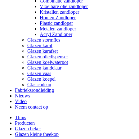
Combinatie zandloper
Vloeibare olie zandloper
Kristallen zandloper
Houten Zandloper
Plastic zandloper
Metalen zandloper
Acryl Zandloper
Glazen stormfles
Glazen karaf
Glazen karafset
Glazen oliedispenser
Glazen koelwaterpot
Glazen kandelaar
Glazen vaas
Glazen koepel
Glas cadeau
Fabrieksrondleiding
Nieuws
Video
Neem contact op
Thuis
Producten
Glazen beker
Glazen kleine theekop