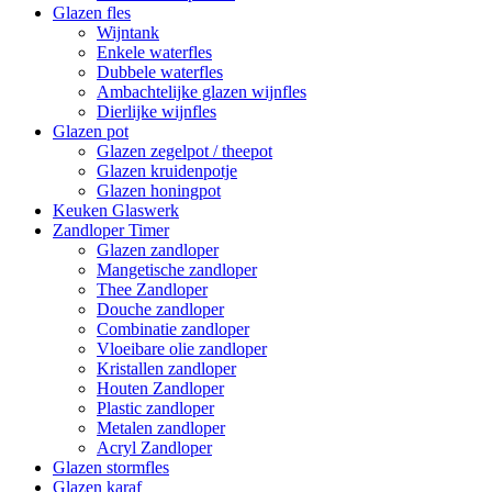
Glazen fles
Wijntank
Enkele waterfles
Dubbele waterfles
Ambachtelijke glazen wijnfles
Dierlijke wijnfles
Glazen pot
Glazen zegelpot / theepot
Glazen kruidenpotje
Glazen honingpot
Keuken Glaswerk
Zandloper Timer
Glazen zandloper
Mangetische zandloper
Thee Zandloper
Douche zandloper
Combinatie zandloper
Vloeibare olie zandloper
Kristallen zandloper
Houten Zandloper
Plastic zandloper
Metalen zandloper
Acryl Zandloper
Glazen stormfles
Glazen karaf