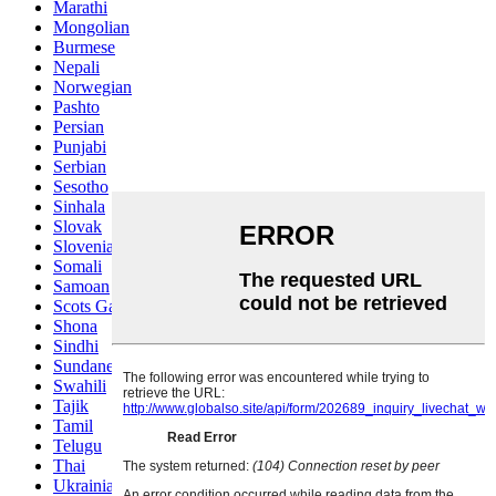
Marathi
Mongolian
Burmese
Nepali
Norwegian
Pashto
Persian
Punjabi
Serbian
Sesotho
Sinhala
Slovak
Slovenian
Somali
Samoan
Scots Gaelic
Shona
Sindhi
Sundanese
Swahili
Tajik
Tamil
Telugu
Thai
Ukrainian