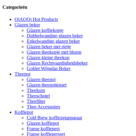
Categorieën
QiAOQi Hot Products
Glazen beker
Glazen koffiekopje
Dubbelwandige glazen beker
Enkelwandige glazen beker
Glazen beker met rietje
Glazen theekopje met bloem
Glazen kleine theekop
Glazen Rechtvaardigheidsbeker
Goblet Wijnglas Beker
Theepot
Glazen theepot
Glazen theepottenset
Theekom
Theeschotel
Theefilter
Thee Accessoires
Koffiepot
Cold Brew koffiezetapparaat
Glazen koffiepot
Franse koffiepers
Franse koffiepersset